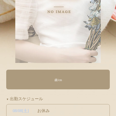
歳
/
cm
出勤スケジュール
08/08[土]
お休み